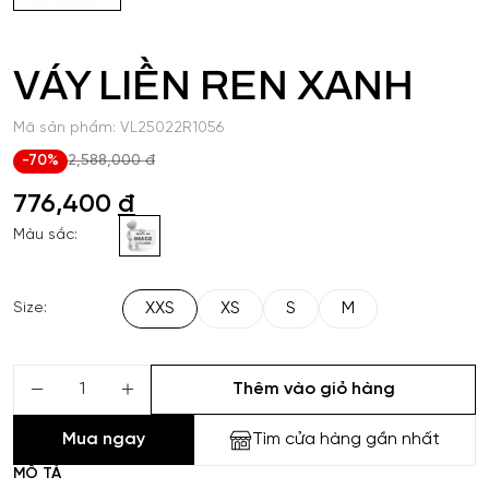
VÁY LIỀN REN XANH
Mã sản phẩm: VL25022R1056
-70%
2,588,000 đ
776,400
đ
Màu sắc:
XXS
XS
S
M
Size:
Thêm vào giỏ hàng
Mua ngay
Tìm cửa hàng gần nhất
MÔ TẢ