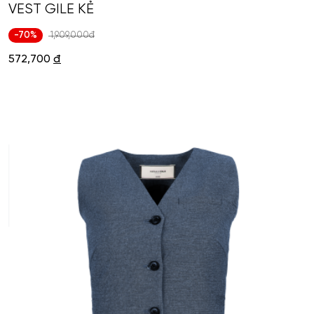
VEST GILE KẺ
-70%
1,909,000đ
572,700
đ