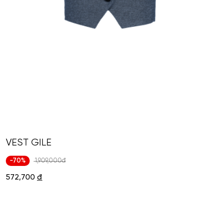
VEST GILE
-70%
1,909,000đ
572,700
đ