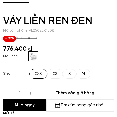
VÁY LIỀN REN ĐEN
Mã sản phẩm: VL25022R1008
-70%
2,588,000 đ
776,400
đ
Màu sắc:
XXS
XS
S
M
Size:
Thêm vào giỏ hàng
Mua ngay
Tìm cửa hàng gần nhất
MÔ TẢ