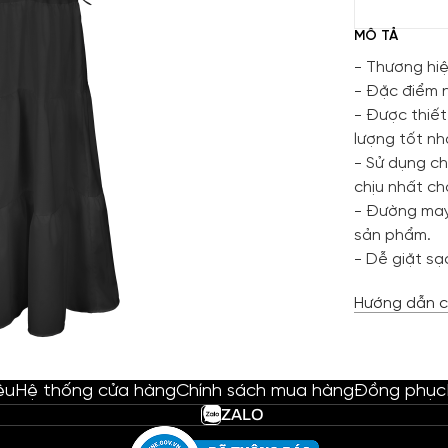
MÔ TẢ
- Thương hiệ
- Đặc điểm n
- Được thiết
lượng tốt n
- Sử dụng ch
chịu nhất c
- Đường may
sản phẩm.
- Dễ giặt sạc
Hướng dẫn c
ệu
Hệ thống cửa hàng
Chính sách mua hàng
Đồng phục
ZALO