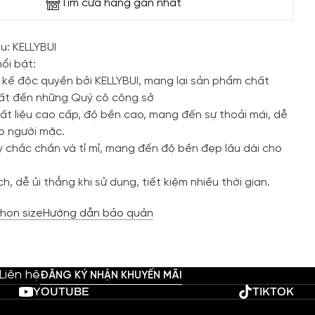
Tìm cửa hàng gần nhất
u: KELLYBUI
ổi bật:
 kế độc quyền bởi KELLYBUI, mang lại sản phẩm chất
hất đến những Quý cô công sở
ất liệu cao cấp, độ bền cao, mang đến sự thoải mái, dễ
ho người mặc.
 chắc chắn và tỉ mỉ, mang đến độ bền đẹp lâu dài cho
h, dễ ủi thẳng khi sử dụng, tiết kiệm nhiều thời gian.
họn size
Hướng dẫn bảo quản
Liên hệ
ĐĂNG KÝ NHẬN KHUYẾN MÃI
YOUTUBE
TIKTOK