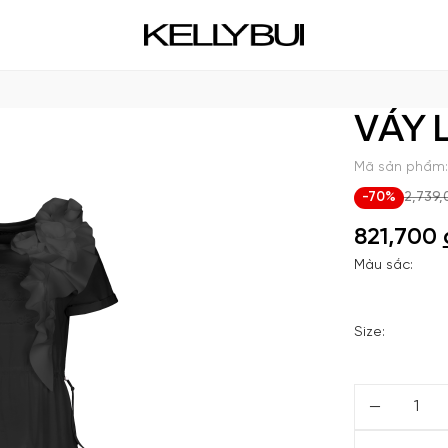
VÁY
Mã sản phẩm:
-70%
2,739,
821,700
Màu sắc:
Size: