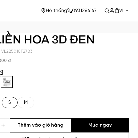
VI
Hệ thống
0931286167
 LIỀN HOA 3D ĐEN
 VL225010T2783
000 đ
đ
S
M
Thêm vào giỏ hàng
Mua ngay