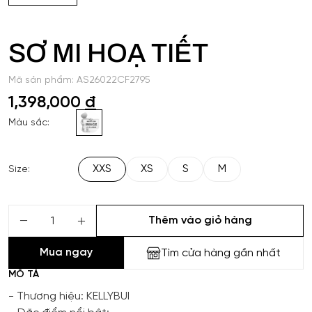
SƠ MI HOẠ TIẾT
Mã sản phẩm: AS26022CF2795
1,398,000
đ
Màu sắc:
XXS
XS
S
M
Size:
Thêm vào giỏ hàng
Mua ngay
Tìm cửa hàng gần nhất
MÔ TẢ
- Thương hiệu: KELLYBUI