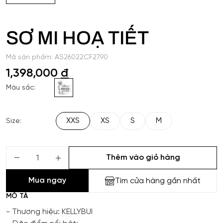
SƠ MI HOẠ TIẾT
Mã sản phẩm: AS26022CF2790
1,398,000
đ
Màu sắc:
XXS
XS
S
M
Size:
Thêm vào giỏ hàng
Mua ngay
Tìm cửa hàng gần nhất
MÔ TẢ
- Thương hiệu: KELLYBUI