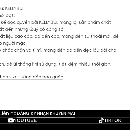
u: KELLYBUI
ổi bật:
 kế độc quyền bởi KELLYBUI, mang lại sản phẩm chất
hất đến những Quý cô công sở
ất liệu cao cấp, độ bền cao, mang đến sự thoải mái, dễ
ho người mặc.
 chắc chắn và tỉ mỉ, mang đến độ bền đẹp lâu dài cho
h, dễ ủi thẳng khi sử dụng, tiết kiệm nhiều thời gian.
họn size
Hướng dẫn bảo quản
Liên hệ
ĐĂNG KÝ NHẬN KHUYẾN MÃI
YOUTUBE
TIKTOK