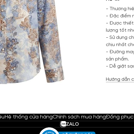
- Thương hiệ
- Đặc điểm n
- Được thiết
lượng tốt n
- Sử dụng ch
chịu nhất c
- Đường may
sản phẩm.
- Dễ giặt sạc
Hướng dẫn c
ệu
Hệ thống cửa hàng
Chính sách mua hàng
Đồng phục
ZALO