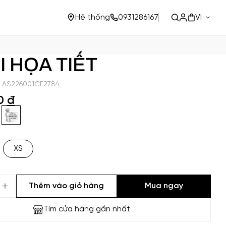
VI
Hệ thống
0931286167
I HỌA TIẾT
 AS226001CF2784
00
đ
XS
Thêm vào giỏ hàng
Mua ngay
Tìm cửa hàng gần nhất