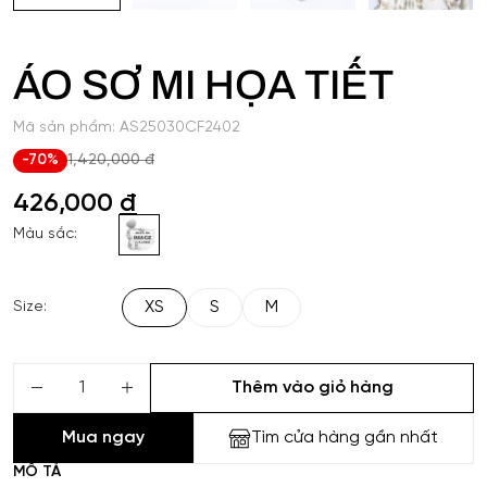
ÁO SƠ MI HỌA TIẾT
Mã sản phẩm: AS25030CF2402
-70%
1,420,000 đ
426,000
đ
Màu sắc:
XS
S
M
Size:
Thêm vào giỏ hàng
Mua ngay
Tìm cửa hàng gần nhất
MÔ TẢ