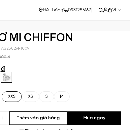
VI
Hệ thống
0931286167
SƠ MI CHIFFON
 AS25029R1009
000 đ
0
đ
XXS
XS
S
M
Thêm vào giỏ hàng
Mua ngay