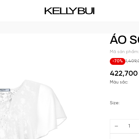
ÁO 
Mã sản phẩm:
-70%
1,409,
422,70
Màu sắc:
Size: