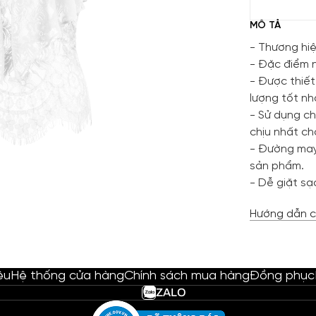
MÔ TẢ
- Thương hiệ
- Đặc điểm n
- Được thiết
lượng tốt n
- Sử dụng ch
chịu nhất c
- Đường may
sản phẩm.
- Dễ giặt sạc
Hướng dẫn c
ệu
Hệ thống cửa hàng
Chính sách mua hàng
Đồng phục
ZALO