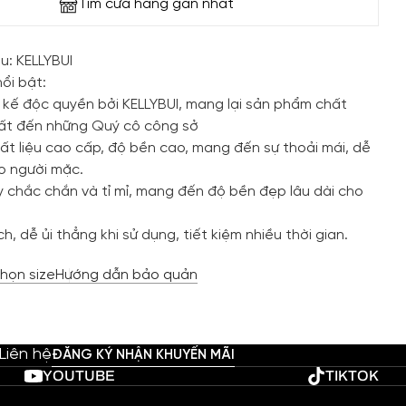
Tìm cửa hàng gần nhất
u: KELLYBUI
ổi bật:
 kế độc quyền bởi KELLYBUI, mang lại sản phẩm chất
hất đến những Quý cô công sở
ất liệu cao cấp, độ bền cao, mang đến sự thoải mái, dễ
ho người mặc.
 chắc chắn và tỉ mỉ, mang đến độ bền đẹp lâu dài cho
h, dễ ủi thẳng khi sử dụng, tiết kiệm nhiều thời gian.
họn size
Hướng dẫn bảo quản
Liên hệ
ĐĂNG KÝ NHẬN KHUYẾN MÃI
YOUTUBE
TIKTOK