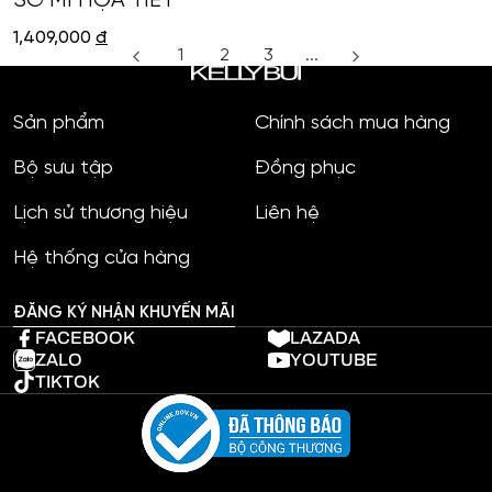
SƠ MI HỌA TIẾT
1,409,000
đ
1
2
3
...
Sản phẩm
Chính sách mua hàng
Bộ sưu tập
Đồng phục
Lịch sử thương hiệu
Liên hệ
Hệ thống cửa hàng
ĐĂNG KÝ NHẬN KHUYẾN MÃI
FACEBOOK
LAZADA
ZALO
YOUTUBE
TIKTOK